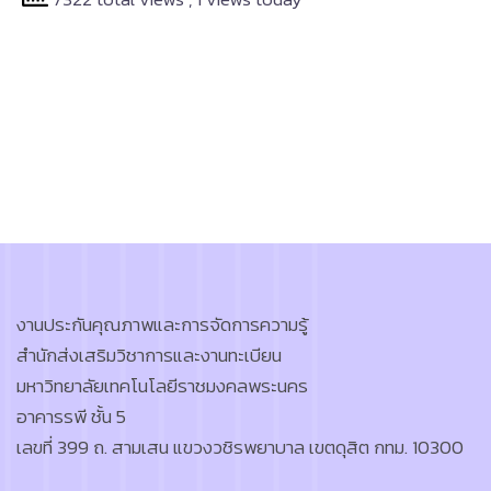
งานประกันคุณภาพและการจัดการความรู้
สำนักส่งเสริมวิชาการและงานทะเบียน
มหาวิทยาลัยเทคโนโลยีราชมงคลพระนคร
อาคารรพี ชั้น 5
เลขที่ 399 ถ. สามเสน แขวงวชิรพยาบาล เขตดุสิต กทม. 10300