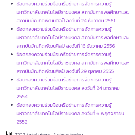
ข้อตกลงความร่วมมือเครือข่ายการจัดการความรู้
มหาวิทยาลัยเทคโนโลยีราชมงคล สถาบันการพลศึกษาและ
สถาบันบัณฑิตพัฒนศิลป์ ลงวันที่ 24 ธันวาคม 2561
ข้อตกลงความร่วมมือเครือข่ายการจัดการความรู้
มหาวิทยาลัยเทคโนโลยีราชมงคล สถาบันการพลศึกษาและ
สถาบันบัณฑิตพัฒนศิลป์ ลงวันที่ 16 ธันวาคม 2556
ข้อตกลงความร่วมมือเครือข่ายการจัดการความรู้
มหาวิทยาลัยเทคโนโลยีราชมงคล สถาบันการพลศึกษาและ
สถาบันบัณฑิตพัฒนศิลป์ ลงวันที่ 29 ตุลาคม 2555
ข้อตกลงความร่วมมือเครือข่ายการจัดการความรู้
มหาวิทยาลัยเทคโนโลยีราชมงคล ลงวันที่ 24 มกราคม
2554
ข้อตกลงความร่วมมือเครือข่ายการจัดการความรู้
มหาวิทยาลัยเทคโนโลยีราชมงคล ลงวันที่ 6 พฤศจิกายน
2552
7322 total views
, 1 views today