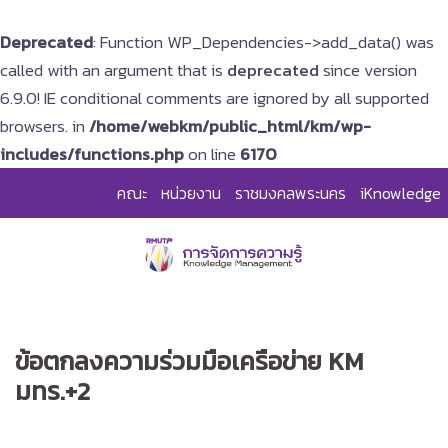
Deprecated
: Function WP_Dependencies->add_data() was
called with an argument that is
deprecated
since version
6.9.0! IE conditional comments are ignored by all supported
browsers. in
/home/webkm/public_html/km/wp-
includes/functions.php
on line
6170
Skip
คณะ
หน่วยงาน
ราชมงคลพระนคร
iKnowledge
to
content
ข้อตกลงความร่วมมือเครือข่าย KM
มทร.+2