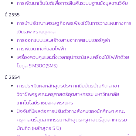
การพัฒนาเว็บไซต์เพื่อการสืบค้นระบบฐานข้อมูลงานวิจัย
ปี 2555
การนำปรัชญาเศรษฐกิจพอเพียงใช้ในการวางแผนทางการ
เงินเฉพาะรายบุคคล
การออกแบบและสร้างสายอากาศแบบเซอร์คูล่า
การพัฒนากังหันลมไฟฟ้า
เครื่องควบคุมและตั้งเวลาอุปกรณ์และเครื่องใช้ไฟฟ้าด้วย
โมดูล SIM300(SMS)
ปี 2554
การประเมินผลหลักสูตรประกาศนียบัตรบัณฑิต สาขา
วิชาชีพครู คณะครุศาสตร์อุตสาหกรรม มหาวิทยาลัย
เทคโนโลยีราชมงคลพระนคร
ปัจจัยที่มีผลต่อการปรับตัวทางสังคมของนักศึกษา คณะ
ครุศาสตร์อุตสาหกรรม หลักสูตรครุศาสตร์อุตสาหกรรม
บัณฑิต (หลักสูตร 5 ปี)