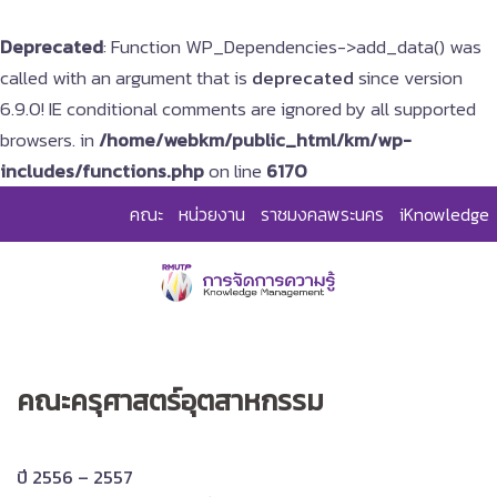
Deprecated
: Function WP_Dependencies->add_data() was
called with an argument that is
deprecated
since version
6.9.0! IE conditional comments are ignored by all supported
browsers. in
/home/webkm/public_html/km/wp-
includes/functions.php
on line
6170
Skip
คณะ
หน่วยงาน
ราชมงคลพระนคร
iKnowledge
to
content
คณะครุศาสตร์อุตสาหกรรม
ปี 2556 – 2557