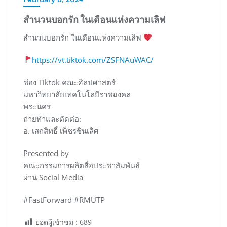
สำนวนบอกรัก ในเดือนแห่งความเลิฟ
สำนวนบอกรัก ในเดือนแห่งความเลิฟ
https://vt.tiktok.com/ZSFNAuWAC/
ช่อง Tiktok คณะศิลป​ศาสตร์​
มหาวิทยาลัย​เทคโนโลยี​ราช​มงคล
​พระนคร​
ถ่ายทำ​และ​ตัดต่อ​:
อ. เสก​สิทธิ์​ เพ็ชร​ชิน​เลิศ​
Presented by
คณะกรรมการ​ผลิต​สื่อ​ประชา​สัมพันธ์​
ผ่าน Social Media
#FastForward #RMUTP
ยอดผู้เข้าชม :
689