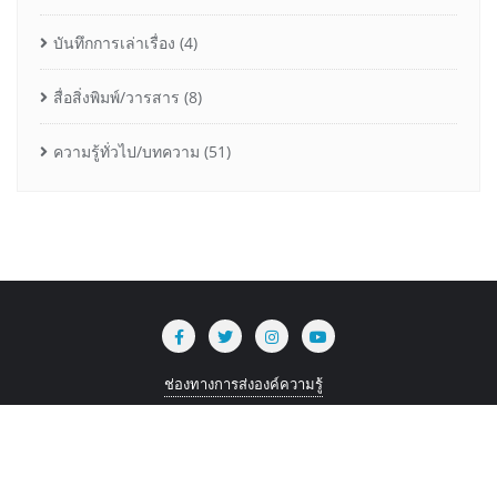
บันทึกการเล่าเรื่อง
(4)
สื่อสิ่งพิมพ์/วารสาร
(8)
ความรู้ทั่วไป/บทความ
(51)
ช่องทางการส่งองค์ความรู้
Copyright ©2026 iKnowledge . All rights reserved.
Powered by
WordPress
&
Designed by
Bizberg Themes