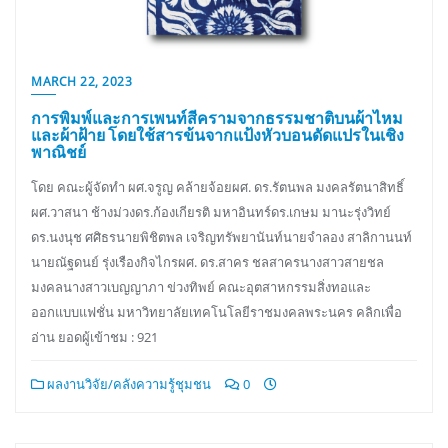
MARCH 22, 2023
การพิมพ์และการเพนท์สีครามจากธรรมชาติบนผ้าไหม
และผ้าฝ้าย โดยใช้สารข้นจากแป้งหัวบอนดัดแปรในเชิง
พาณิชย์
โดย คณะผู้จัดทำ ผศ.จรูญ คล้ายจ้อยผศ. ดร.รัตนพล มงคลรัตนาสิทธิ์
ผศ.วาสนา ช้างม่วงดร.ก้องเกียรติ มหาอินทร์ดร.เกษม มานะรุ่งวิทย์
ดร.นงนุช ศศิธรนายพิชิตพล เจริญทรัพยานันท์นายจำลอง สาลิกานนท์
นายณัฐดนย์ รุ่งเรืองกิจไกรผศ. ดร.สาคร ชลสาครนางสาวสายชล
มงคลนางสาวเบญญาภา ข่วงทิพย์ คณะอุตสาหกรรมสิ่งทอและ
ออกแบบแฟชั่น มหาวิทยาลัยเทคโนโลยีราชมงคลพระนคร คลิกเพื่อ
อ่าน ยอดผู้เข้าชม : 921
ผลงานวิจัย/คลังความรู้ชุมชน
0