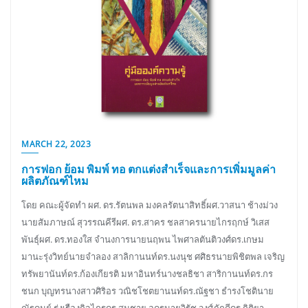
MARCH 22, 2023
การฟอก ย้อม พิมพ์ ทอ ตกแต่งสำเร็จและการเพิ่มมูลค่า
ผลิตภัณฑ์ไหม
โดย คณะผู้จัดทำ ผศ. ดร.รัตนพล มงคลรัตนาสิทธิ์ผศ.วาสนา ช้างม่วง
นายสัมภาษณ์ สุวรรณคีรีผศ. ดร.สาคร ชลสาครนายไกรฤกษ์ วิเสส
พันธุ์ผศ. ดร.ทองใส จำนงการนายนฤพน ไพศาลตันติวงศ์ดร.เกษม
มานะรุ่งวิทย์นายจำลอง สาลิกานนท์ดร.นงนุช ศศิธรนายพิชิตพล เจริญ
ทรัพยานันท์ดร.ก้องเกียรติ มหาอินทร์นางชลธิชา สาริกานนท์ดร.กร
ชนก บุญทรนางสาวศิริอร วณิชโชตยานนท์ดร.ณัฐชา ธำรงโชตินาย
ณัฐดนย์ รุ่งเรืองกิจไกรดร.สมชาย อุดรนายวิรัช วงศ์ภักดีดร.กิติยา