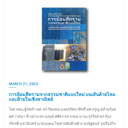
MARCH 21, 2023
การย้อมสีครามจากธรรมชาติแบบใหม่ บนเส้นด้ายไหม
และฝ้ายในเชิงพาณิชย์
โดย คณะผู้จัดทำ ผศ. ดร.รัตนพล มงคลรัตนาสิทธิ์ ผศ.จรูญ คล้ายจ้อย
ผศ.วาสนา ช้างม่วง ดร.นงนุช ศศิธร ดร.เกษม มานะรุ่งวิทย์ ดร.ก้อง
เกียรติ มหาอินทร์ นายนฤพน ไพศาลตันติวงศ์ นายณัฐดนย์ รุ่งเรืองกิจ