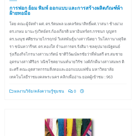
การฟอก ย้อม พิมพ์ ออกแบบ และการสร้างผลิตภัณฑ์ผ้า
ฝ้ายทอมือ
โดย คณะผู้จัดทำ ผศ. ดร.รัตนพล มงคลรัตนาสิทธิ์ผศ.วาสนา ช้างม่วง
ดร.เกษม มานะรุ่งวิทย์ดร.ก้องเกียรติ มหาอินทร์ดร.กรชนก บุญทร
ดร.นงนุช ศศิธรนายไกรฤกษ์ วิเสสพันธุ์นางสาวนิตยา วันโสภานางสุจิต
รา ชนันทวารีรศ. ดร.ทองใส จำนงการดร.รังสิมา ชลคุปนายณัฐดนย์
รุ่งเรืองกิจไกรนางสาวนวรัตน์ ชาติวิวัฒน์พรชัยว่าที่พันตรี ดร.สมชาย
อุดรนางสาวศิริอร วณิชโชตยานนท์นายวิรัช วงศ์ภักดีนางสาวสมพร ติ
ยะศรี คณะอุตสาหกรรมสิ่งทอและออกแบบแฟชั่น มหาวิทยาลัย
เทคโนโลยีราชมงคลพระนคร คลิกเพื่ออ่าน ยอดผู้เข้าชม : 963
ผลงานวิจัย/คลังความรู้ชุมชน
0