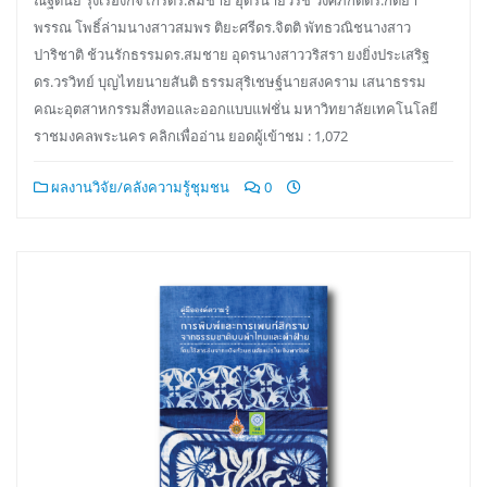
พรรณ โพธิ์ล่ามนางสาวสมพร ติยะศรีดร.จิตติ พัทธวณิชนางสาว
ปาริชาติ ช้วนรักธรรมดร.สมชาย อุดรนางสาววริสรา ยงยิ่งประเสริฐ
ดร.วรวิทย์ บุญไทยนายสันติ ธรรมสุริเชษฐ์นายสงคราม เสนาธรรม
คณะอุตสาหกรรมสิ่งทอและออกแบบแฟชั่น มหาวิทยาลัยเทคโนโลยี
ราชมงคลพระนคร คลิกเพื่ออ่าน ยอดผู้เข้าชม : 1,072
ผลงานวิจัย/คลังความรู้ชุมชน
0